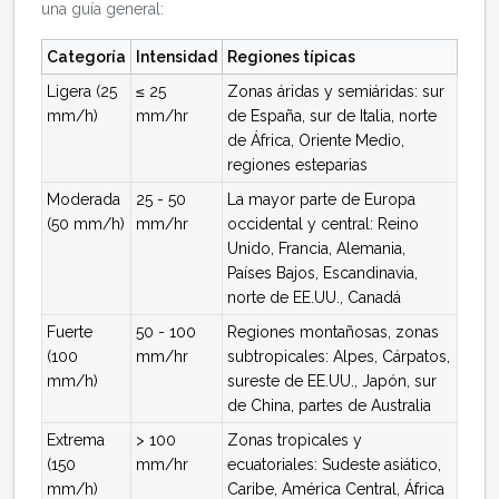
una guía general:
Categoría
Intensidad
Regiones típicas
Ligera (25
≤ 25
Zonas áridas y semiáridas: sur
mm/h)
mm/hr
de España, sur de Italia, norte
de África, Oriente Medio,
regiones esteparias
Moderada
25 - 50
La mayor parte de Europa
(50 mm/h)
mm/hr
occidental y central: Reino
Unido, Francia, Alemania,
Países Bajos, Escandinavia,
norte de EE.UU., Canadá
Fuerte
50 - 100
Regiones montañosas, zonas
(100
mm/hr
subtropicales: Alpes, Cárpatos,
mm/h)
sureste de EE.UU., Japón, sur
de China, partes de Australia
Extrema
> 100
Zonas tropicales y
(150
mm/hr
ecuatoriales: Sudeste asiático,
mm/h)
Caribe, América Central, África