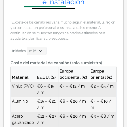
e instalación
*El coste de los canalones varía mucho según el material, la región
y si contrata a un profesional o los instala usted mismo. A
continuación se muestran rangos de precios estimados para
ayudarle a planificar su presupuesto.
Unidades:
Coste del material de canalón (solo suministro)
Europa
Europa
Material
EE.UU. ($)
occidental (€)
oriental (€)
Vinilo (PVC)
€6 – €15
€4 – €12 / m
€2 – €5 / m
/ m
Aluminio
€15 – €21
€8 – €20 / m
€4 – €10 /
/ m
m
Acero
€12 – €27
€8 – €20 / m
€3 – €8 / m
galvanizado
/ m