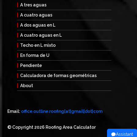
A tres aguas
A cuatro aguas
A dos aguas en L
A cuatro aguas en L
Techo en L mixto
En forma de U
Pendiente
Calculadora de formas geométricas
About
Email:
office.outline.roofing[at]gmail[dot]com
© Copyright 2026 Roofing Area Calculator
Assistant