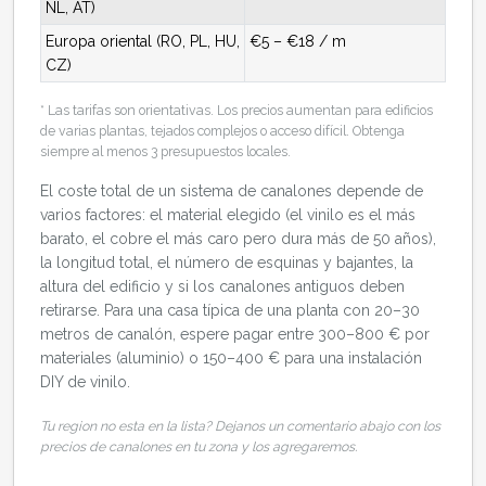
NL, AT)
Europa oriental (RO, PL, HU,
€5 – €18 / m
CZ)
* Las tarifas son orientativas. Los precios aumentan para edificios
de varias plantas, tejados complejos o acceso difícil. Obtenga
siempre al menos 3 presupuestos locales.
El coste total de un sistema de canalones depende de
varios factores: el material elegido (el vinilo es el más
barato, el cobre el más caro pero dura más de 50 años),
la longitud total, el número de esquinas y bajantes, la
altura del edificio y si los canalones antiguos deben
retirarse. Para una casa típica de una planta con 20–30
metros de canalón, espere pagar entre 300–800 € por
materiales (aluminio) o 150–400 € para una instalación
DIY de vinilo.
Tu region no esta en la lista? Dejanos un comentario abajo con los
precios de canalones en tu zona y los agregaremos.