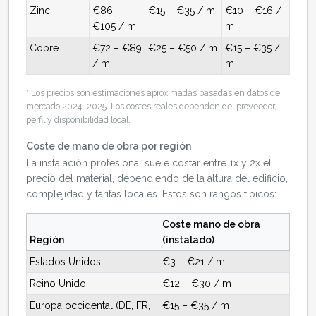
Zinc
€86 –
€15 – €35 / m
€10 – €16 /
€105 / m
m
Cobre
€72 – €89
€25 – €50 / m
€15 – €35 /
/ m
m
* Los precios son estimaciones aproximadas basadas en datos de
mercado 2024–2025. Los costes reales dependen del proveedor,
perfil y disponibilidad local.
Coste de mano de obra por región
La instalación profesional suele costar entre 1x y 2x el
precio del material, dependiendo de la altura del edificio,
complejidad y tarifas locales. Estos son rangos típicos:
Coste mano de obra
Región
(instalado)
Estados Unidos
€3 – €21 / m
Reino Unido
€12 – €30 / m
Europa occidental (DE, FR,
€15 – €35 / m