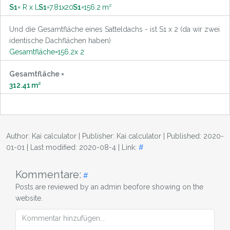
S1
= R x L
S1
=
7.81
x
20
S1
=
156.2
m²
Und die Gesamtfläche eines Satteldachs - ist S1 x 2 (da wir zwei
identische Dachflächen haben)
Gesamtfläche
=
156.2
x 2
Gesamtfläche =
312.41
m²
Author:
Kai calculator
| Publisher:
Kai calculator
| Published:
2020-
01-01
| Last modified:
2020-08-4
| Link:
#
Kommentare:
#
Posts are reviewed by an admin beofore showing on the
website.