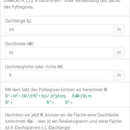
Dreiecks H, L/2, R bestimmen - unter Verwendung des Satzes
des Pythagoras.
Dachlänge (
L
):
m
Dachbreite (
W
):
m
Dachsteighöhe oder -höhe (
H
):
m
Mit dem Satz des Pythagoras können wir berechnen
R
R² = H² + (W/2)²
6
² + (
10
/ 2)²
36
+
25
61
R
=
7.81
m
R² =
R² =
R² =
Nachdem wir jetzt
R
, können wir die Fläche einer Dachfläche
berechnen (
S1
) - dies ist ein Parallelogramm und seine Fläche
ist R (Dachsparren) x L (Dachlänge)