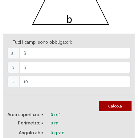
Tutti i campi sono obbligatori:
a
b
c
Calcola
Area superficie: =
0
m²
Perimetro: =
0
m
Angolo ab =
0 gradi