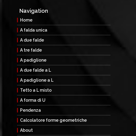
Navigation
Home
A falda unica
A due falde
A tre falde
A padiglione
A due falde a L
A padiglione a L
Tetto a L misto
A forma di U
Pendenza
Calcolatore forme geometriche
About