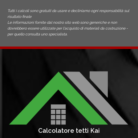
Tutti i calcoli sono gratuiti da usare e decliniamo ogni responsabilità sul
risultato finale
Le informazioni fornite dal nostro sito web sono generiche e non
dovrebbero essere utilizzate per l'acquisto di materiali da costruzione -
per quello consulta uno specialista.
Calcolatore tetti Kai